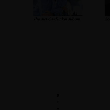
The Art Garfunkel Album
Sc
B
r
e