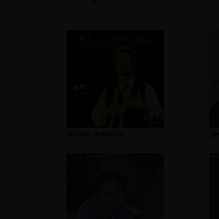
Across America
Up