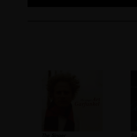
The Singer
So