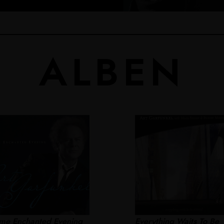
ALBEN
me Enchanted Evening
Everything Waits To Be