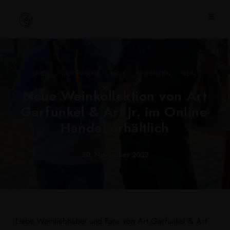
·
·
·
·
ARTIST
MERCHANDISE
MUSIK
NEUIGKEITEN
WEIN
Neue Weinkollektion von Art
Garfunkel & Art Jr. im Online-
Handel erhältlich
30. November 2023
Liebe Weinliebhaber und Fans von Art Garfunkel & Art