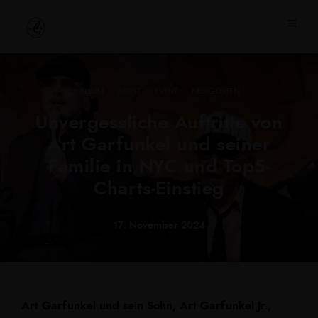
·
·
·
ALBUM
ARTIST
EVENT
NEUIGKEITEN
Unvergessliche Auftritte von
Art Garfunkel und seiner
Familie in NYC und Top5-
Charts-Einstieg
17. November 2024
Art Garfunkel und sein Sohn, Art Garfunkel Jr.,