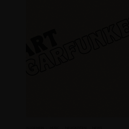
ALLGEMEIN
·
MUSIC
·
NEUIGKEITEN
·
NEWS