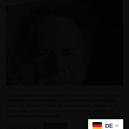
We use cookies on our website to give you the most relevant
experience by remembering your preferences and repeat
visits. By clicking “Accept All”, you consent to the use of ALL
the cookies. However, you may visit "Cookie Settings" to
provide a controlled consent.
DE
Cookie Settings
Accept All